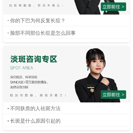
🌱璇
发表禾圈 :
打卡
你的下巴为何反复长痘？
脸部不同部位长痘是怎么回事
LXF~（金溪玲志服饰费依）
发表禾圈 :
今日护肤已完成，晚安世界，晚安我的脸。
穗子🌶
发表禾圈 :
护肤时间 坚持护肤 打卡耀素 睡前打卡美白丸变美健康快乐加倍
Sunflower
发表禾圈 :
打卡
放飞的风筝
发表禾圈 :
美白丸打卡
发表禾圈 :
红蓝CP
不同肤质的人祛斑方法
长斑是什么原因引起的
乐雪
发表禾圈 :
冻干粉用起来