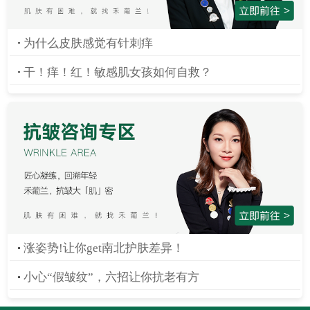
十九遇你
发表禾圈 :
打卡
为什么皮肤感觉有针刺痒
干！痒！红！敏感肌女孩如何自救？
摩羯煜
发表禾圈 :
打卡打卡
🐷🍜福猪猪
发表禾圈 :
坚持护肤
朱坤_
发表禾圈 :
天天护肤
Miss Li
发表禾圈 :
啦啦啦啦
涨姿势!让你get南北护肤差异！
云
发表禾圈 :
护肤，打卡
小心“假皱纹”，六招让你抗老有方
viva~🍄
发表禾圈 :
3号细胞水光液用了就会爱上的王者护肤品，太适合皮肤粗糙松弛的姐妹啦