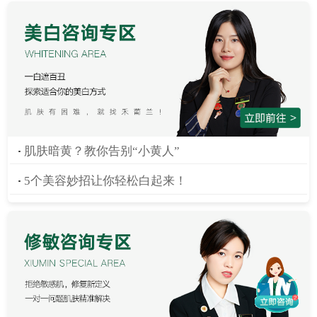
A小姐姐🌙
发表禾圈 :
敷个面膜睡觉觉
发表禾圈 :
用洁面乳洗个脸
Lucky girl
郑晓旭
发表禾圈 :
加油
Cynthia
发表禾圈 :
加油
肌肤暗黄？教你告别“小黄人”
5个美容妙招让你轻松白起来！
~小福兔
发表禾圈 :
沁白晚霜打卡
芯芯向上💋
发表禾圈 :
打卡
繁缕
发表禾圈 :
#年度最懂我的TA#
夹心饼干
发表禾圈 :
不错不错不错不错不错不错不错不错不错不错不错不错不错不错不错不错不错不错不错不错不错不错不错不错不错不错不错不错不错不错不错不错不错不错不错不错不错