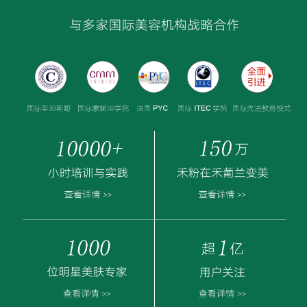
Vivian
发表禾圈 :
波色因
黄小姐👧
发表禾圈 :
和你一起看世界
夢兒
发表禾圈 :
读点书！
小西瓜
发表禾圈 :
种草
佳音
发表禾圈 :
禾葡兰内调胶原蛋白肽，肌肤水嫩细腻有光泽，
穗子🌶
护肤时间 坚持护肤打卡禾葡兰扛皱四件套👍皮肤越来越紧致 早晚美白丸皮肤全身越来越白皙👍👍👍 睡前打卡耀素滋润秘密花园幸福健康快乐
发表禾圈 :
Sunflower
发表禾圈 :
打卡