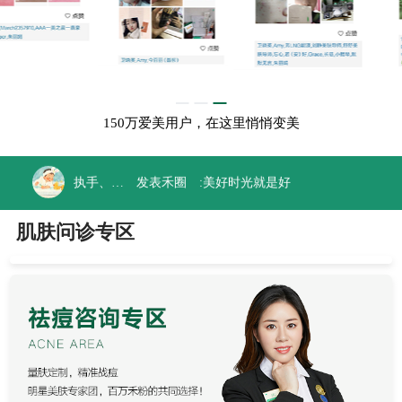
朱坤_
发表禾圈 :
天天护肤
开心麻花
发表禾圈 :
坚持护肤打卡
150万爱美用户，在这里悄悄变美
执手、蓦然回眸
发表禾圈 :
美好时光就是好
云
发表禾圈 :
护肤，打卡
肌肤问诊专区
繁缕
发表禾圈 :
#年度最懂我的TA#
Vivian
发表禾圈 :
淡斑
夢兒
发表禾圈 :
OK！
十九遇你
发表禾圈 :
打卡