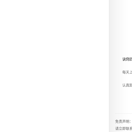
诀窍
每天上下
认真卸
免责声明
请立即联