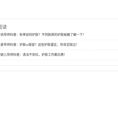
阅读
舒岚导师科普：秋季如何护肤？不同肤质的护肤秘籍了解一下！
麦麦导师科普：护肤or毁容？这些护肤雷区，你肯定踩过！
安妮儿导师科普：清洁不到位，护肤工作都白费！