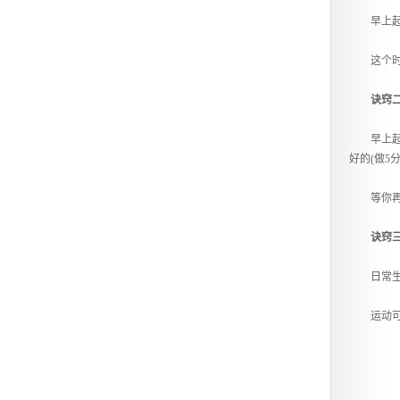
早上起来
这个时候
诀窍
早上起来
好的(做5
等你再去
诀窍
日常生活
运动可以