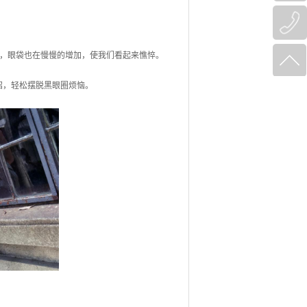
，眼袋也在慢慢的增加，使我们看起来憔悴。
招，轻松摆脱黑眼圈烦恼。