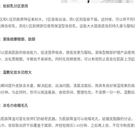
1：妆前乳分区使用
和U区的肤质特征差别大，T区容易出油，而U区则容易干燥。这时候，可以将不同
清爽妆前乳，而在U区脸颊部位使用保湿型妆前乳，这能大大提高底妆的持久度与服帖
2：滚珠按摩眼部、脸部
提高肌肤的吸收能力，促进营养吸收，使底妆更为服帖。滚珠型眼部护理产品使用
肿、淡化黑眼圈，令眼妆不易掉色。同时在双颊使用，可以有效防止底妆在肌肤上浮起
3：湿敷化妆水功效大
间提升皮肤含水量，解决起皮、出油问题。清晨洁面后，用具有良好保湿效果的高
10分钟。与此同时，你可以挑选着装、收拾房间、整理包包，不浪费一分一秒。湿敷
4：冰毛巾收缩毛孔
肤降温可是化妆师们的秘密武器。为肌肤降温可以收缩毛孔，延缓皮脂腺的分泌，
毛巾，妆前取出挤干后覆盖于面部，并轻轻按压5-10分钟，之后再上妆，不仅令粉底