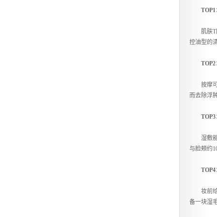
TOP
肌肤T区
控油型的
TOP
按摩可以
而去除浮
TOP
湿敷能瞬
与脸颊约
TOP
妆前给肌
备一块湿