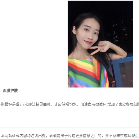
5：面膜护肤
最好是敷2-3次膜法精灵面膜。让皮肤喝饱水，加速血液微循环,增加了表皮各层细
：本网站转载内容均注明出处，转载是出于传递更多信息之目的，并不意味赞成其观点