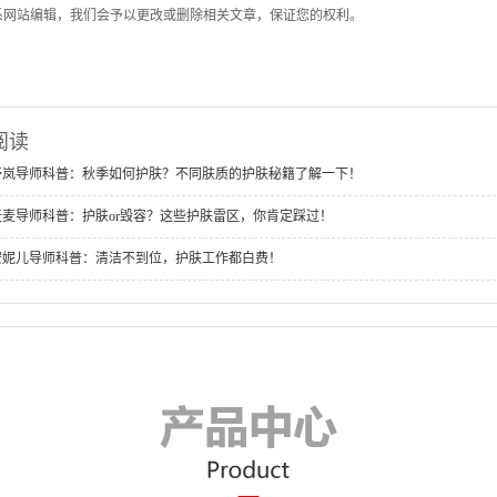
系网站编辑，我们会予以更改或删除相关文章，保证您的权利。
阅读
舒岚导师科普：秋季如何护肤？不同肤质的护肤秘籍了解一下！
麦麦导师科普：护肤or毁容？这些护肤雷区，你肯定踩过！
安妮儿导师科普：清洁不到位，护肤工作都白费！