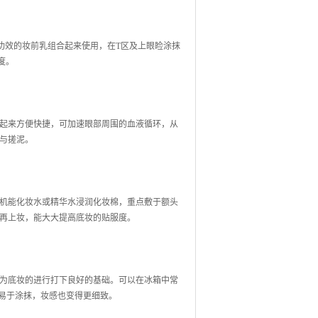
功效的妆前乳组合起来使用，在T区及上眼睑涂抹
度。
起来方便快捷，可加速眼部周围的血液循环，从
与搓泥。
机能化妆水或精华水浸润化妆棉，重点敷于额头
后再上妆，能大大提高底妆的贴服度。
为底妆的进行打下良好的基础。可以在冰箱中常
更易于涂抹，妆感也变得更细致。