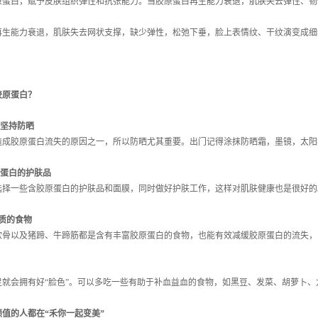
原蛋白，赋予皮肤组织弹性和抗张能力。当胶原蛋白再生能力衰退，肌肤失去弹性、韧
再生能力衰退，肌肤失去网状支撑，缺少弹性，松弛下垂，脸上表情纹、干纹演变成细
胶原蛋白？
季坚持防晒
造成胶原蛋白流失的原因之一，所以防晒尤其重要。出门记得涂抹防晒霜，墨镜，太阳
原蛋白的护肤品
选择一些含胶原蛋白的护肤品和面膜，同时做好护肤工作，这样对肌肤健康也是很好的
质的食物
软骨以及猪蹄、牛蹄筋都是含有丰富胶原蛋白的食物，也能有效减缓胶原蛋白的流失，
足就会拥有好“脸色”。可以多吃一些有助于补血益血的食物，如黑豆、发菜、胡萝卜、
高颜值的人都在“禾你一起变美”