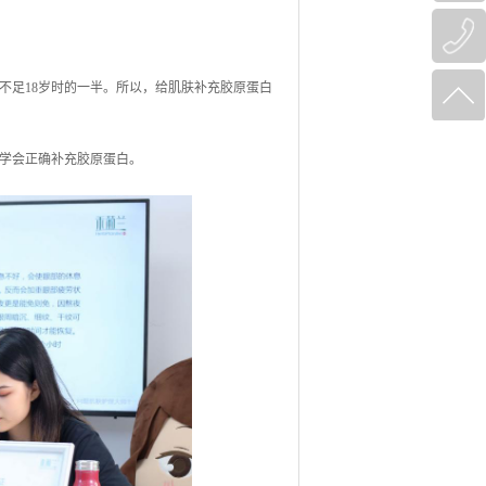
已不足18岁时的一半。所以，给肌肤补充胶原蛋白
学会正确补充胶原蛋白。