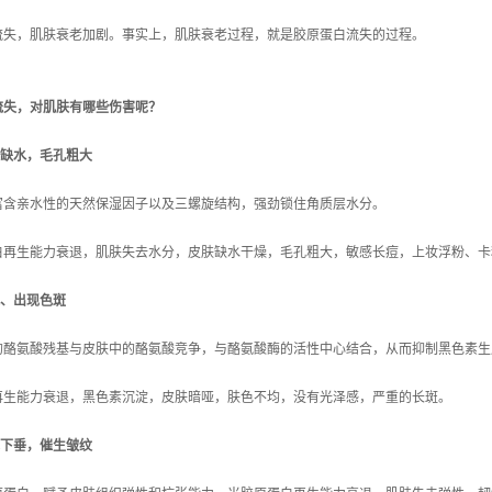
流失，肌肤衰老加剧。事实上，肌肤衰老过程，就是胶原蛋白流失的过程。
流失，对肌肤有哪些伤害呢？
燥缺水
，
毛孔粗大
富含亲水性的天然保湿因子以及三螺旋结构，强劲锁住角质层水分。
白再生能力衰退，肌肤失去水分，皮肤缺水干燥，毛孔粗大，敏感长痘，上妆浮粉、卡
沉、出现
色斑
的酪氨酸残基与皮肤中的酪氨酸竞争，与酪氨酸酶的活性中心结合，从而抑制黑色素生
再生能力衰退，黑色素沉淀，皮肤暗哑，肤色不均，没有光泽感，严重的长斑。
下垂，
催生皱纹