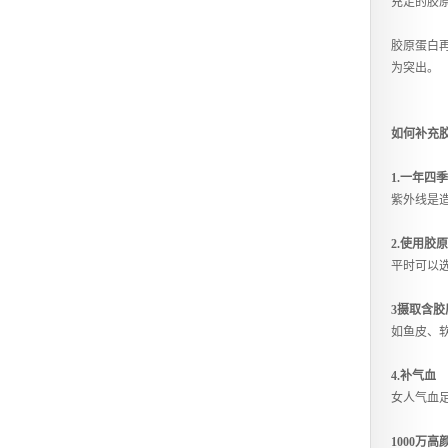
充足的胶
胶原蛋白
为突出。
如何补充
1.一年四
紫外线是
2.使用胶
平时可以
3摄取含胶
如鱼皮、
4.补气血
女人气血
1000万