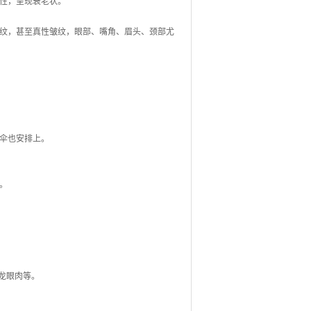
性，呈现衰老状。
纹，甚至真性皱纹，眼部、嘴角、眉头、颈部尤
伞也安排上。
。
龙眼肉等。