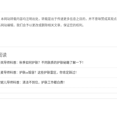
：本网站转载内容均注明出处，转载是出于传递更多信息之目的，并不意味赞成其观点
系网站编辑，我们会予以更改或删除相关文章，保证您的权利。
阅读
舒岚导师科普：秋季如何护肤？不同肤质的护肤秘籍了解一下！
麦麦导师科普：护肤or毁容？这些护肤雷区，你肯定踩过！
安妮儿导师科普：清洁不到位，护肤工作都白费！